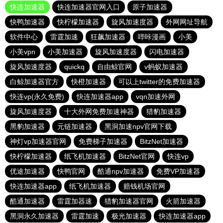
快连加速器
快连加速器官网入口
原子加速器
快鸭加速器
快柠檬加速器
旋风加速度器
外网网址导航
软件中心
雷霆加速
狂飙加速器
哔咔漫画
小美
小美vpn
小美加速器
旋风加速度器
闪电加速器
旋风加速度器
quickq
自由鲸官网
v蚂蚁加速器
白鲸加速器官方
快橙加速器
可以上twitter的免费加速器
快连vp(永久免费)
快连加速器app
vqn加速外网
旋风加速度器
十大外网免费加速神器
猎豹加速器
黑豹加速器
元链加速器
黑洞加速npv官网下载
神灯vp加速器官网
免费梯子加速器
BitzNet加速器
快柠檬加速器
纸飞机加速器
BitzNet官网
快连vp
优途加速器
快鸭官网
酷通npv加速器
免费VP加速器
快连加速器app
纸飞机加速器
赔钱机场官网
酷通加速器
雷霆加器速
猎豹加速器官网
火箭加速器
黑洞永久加速器
雷霆加速
极光加速器
快连加速器app