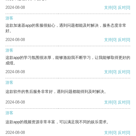
2024-08-08
支持
[0]
反对
[0]
游客
这款加速器app的客服很贴心，遇到问题都能及时解决，服务态度非常
好。
2024-08-08
支持
[0]
反对
[0]
游客
这款app的学习氛围很浓厚，能够激励我不断学习，让我能够取得更好的
成绩。
2024-08-08
支持
[0]
反对
[0]
游客
这款软件的售后服务非常好，遇到问题都能得到及时解决。
2024-08-08
支持
[0]
反对
[0]
游客
这款app的视频资源非常丰富，可以满足我不同的娱乐需求。
2024-08-08
支持
[0]
反对
[0]