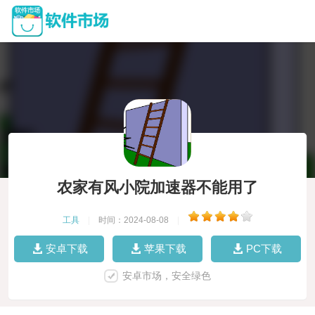
农家有风小院加速器不能用了
工具
|
时间：2024-08-08
|
安卓下载
苹果下载
PC下载
安卓市场，安全绿色