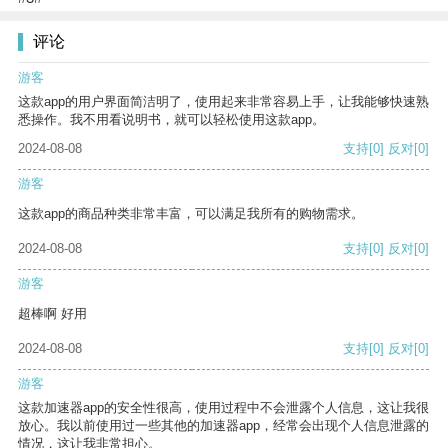
评论
游客
这款app的用户界面简洁明了，使用起来非常容易上手，让我能够快速熟
悉操作。我不用看说明书，就可以轻松使用这款app。
2024-08-08
支持
[0]
反对
[0]
游客
这款app的商品种类非常丰富，可以满足我所有的购物需求。
2024-08-08
支持
[0]
反对
[0]
游客
超棒啊 好用
2024-08-08
支持
[0]
反对
[0]
游客
这款加速器app的安全性很高，使用过程中不会泄露个人信息，这让我很
放心。我以前使用过一些其他的加速器app，经常会出现个人信息泄露的
情况，这让我非常担心。