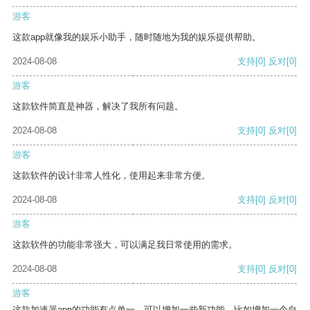
游客
这款app就像我的娱乐小助手，随时随地为我的娱乐提供帮助。
2024-08-08
支持
[0]
反对
[0]
游客
这款软件简直是神器，解决了我所有问题。
2024-08-08
支持
[0]
反对
[0]
游客
这款软件的设计非常人性化，使用起来非常方便。
2024-08-08
支持
[0]
反对
[0]
游客
这款软件的功能非常强大，可以满足我日常使用的需求。
2024-08-08
支持
[0]
反对
[0]
游客
这款加速器app的功能有点单一，可以增加一些新功能，比如增加一个自