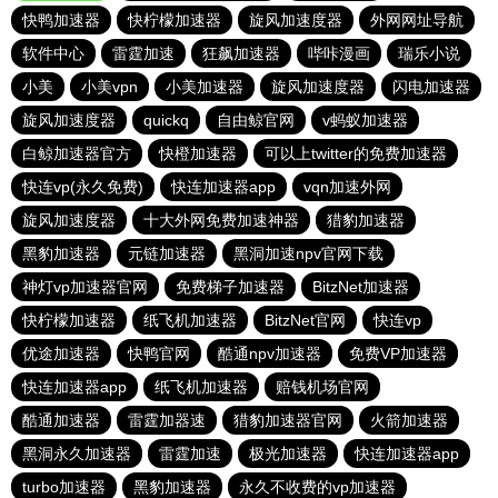
快鸭加速器
快柠檬加速器
旋风加速度器
外网网址导航
软件中心
雷霆加速
狂飙加速器
哔咔漫画
瑞乐小说
小美
小美vpn
小美加速器
旋风加速度器
闪电加速器
旋风加速度器
quickq
自由鲸官网
v蚂蚁加速器
白鲸加速器官方
快橙加速器
可以上twitter的免费加速器
快连vp(永久免费)
快连加速器app
vqn加速外网
旋风加速度器
十大外网免费加速神器
猎豹加速器
黑豹加速器
元链加速器
黑洞加速npv官网下载
神灯vp加速器官网
免费梯子加速器
BitzNet加速器
快柠檬加速器
纸飞机加速器
BitzNet官网
快连vp
优途加速器
快鸭官网
酷通npv加速器
免费VP加速器
快连加速器app
纸飞机加速器
赔钱机场官网
酷通加速器
雷霆加器速
猎豹加速器官网
火箭加速器
黑洞永久加速器
雷霆加速
极光加速器
快连加速器app
turbo加速器
黑豹加速器
永久不收费的vp加速器