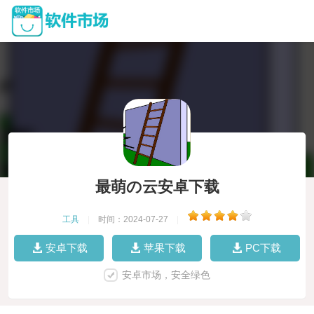
最萌の云安卓下载
工具
|
时间：2024-07-27
|
安卓下载
苹果下载
PC下载
安卓市场，安全绿色