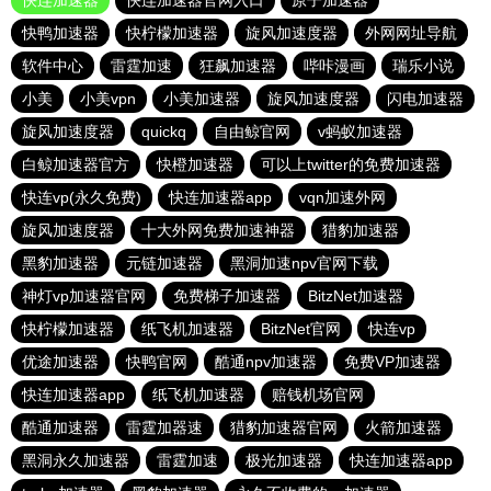
快连加速器
快连加速器官网入口
原子加速器
快鸭加速器
快柠檬加速器
旋风加速度器
外网网址导航
软件中心
雷霆加速
狂飙加速器
哔咔漫画
瑞乐小说
小美
小美vpn
小美加速器
旋风加速度器
闪电加速器
旋风加速度器
quickq
自由鲸官网
v蚂蚁加速器
白鲸加速器官方
快橙加速器
可以上twitter的免费加速器
快连vp(永久免费)
快连加速器app
vqn加速外网
旋风加速度器
十大外网免费加速神器
猎豹加速器
黑豹加速器
元链加速器
黑洞加速npv官网下载
神灯vp加速器官网
免费梯子加速器
BitzNet加速器
快柠檬加速器
纸飞机加速器
BitzNet官网
快连vp
优途加速器
快鸭官网
酷通npv加速器
免费VP加速器
快连加速器app
纸飞机加速器
赔钱机场官网
酷通加速器
雷霆加器速
猎豹加速器官网
火箭加速器
黑洞永久加速器
雷霆加速
极光加速器
快连加速器app