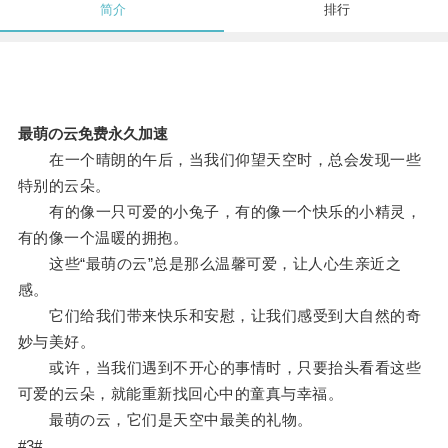
简介
排行
最萌の云免费永久加速
在一个晴朗的午后，当我们仰望天空时，总会发现一些
特别的云朵。
有的像一只可爱的小兔子，有的像一个快乐的小精灵，
有的像一个温暖的拥抱。
这些“最萌の云”总是那么温馨可爱，让人心生亲近之
感。
它们给我们带来快乐和安慰，让我们感受到大自然的奇
妙与美好。
或许，当我们遇到不开心的事情时，只要抬头看看这些
可爱的云朵，就能重新找回心中的童真与幸福。
最萌の云，它们是天空中最美的礼物。
#3#