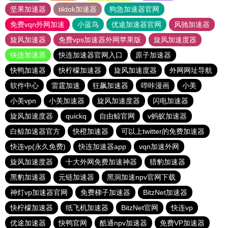
坚果加速器
tiktok加速器
狗急加速器官网
免费vqn外网加速
小蓝鸟
优途加速器官网
风驰加速器
旋风加速器
免费vps加速器外网苹果版
旋风加速度器
快连加速器
快连加速器官网入口
原子加速器
快鸭加速器
快柠檬加速器
旋风加速度器
外网网址导航
软件中心
雷霆加速
狂飙加速器
哔咔漫画
小美
小美vpn
小美加速器
旋风加速度器
闪电加速器
旋风加速度器
quickq
自由鲸官网
v蚂蚁加速器
白鲸加速器官方
快橙加速器
可以上twitter的免费加速器
快连vp(永久免费)
快连加速器app
vqn加速外网
旋风加速度器
十大外网免费加速神器
猎豹加速器
黑豹加速器
元链加速器
黑洞加速npv官网下载
神灯vp加速器官网
免费梯子加速器
BitzNet加速器
快柠檬加速器
纸飞机加速器
BitzNet官网
快连vp
优途加速器
快鸭官网
酷通npv加速器
免费VP加速器