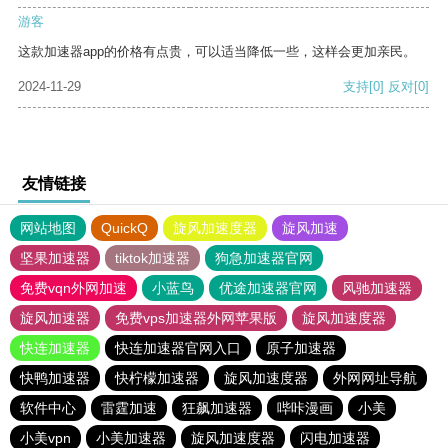
游客
这款加速器app的价格有点贵，可以适当降低一些，这样会更加亲民。
2024-11-29
支持
[0]
反对
[0]
友情链接
网站地图
QuickQ
旋风加速度器
旋风加速
坚果加速器
tiktok加速器
狗急加速器官网
免费vqn外网加速
小蓝鸟
优途加速器官网
风驰加速器
旋风加速器
免费vps加速器外网苹果版
旋风加速度器
快连加速器
快连加速器官网入口
原子加速器
快鸭加速器
快柠檬加速器
旋风加速度器
外网网址导航
软件中心
雷霆加速
狂飙加速器
哔咔漫画
小美
小美vpn
小美加速器
旋风加速度器
闪电加速器