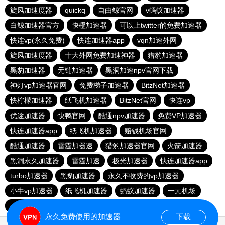
旋风加速度器
quickq
自由鲸官网
v蚂蚁加速器
白鲸加速器官方
快橙加速器
可以上twitter的免费加速器
快连vp(永久免费)
快连加速器app
vqn加速外网
旋风加速度器
十大外网免费加速神器
猎豹加速器
黑豹加速器
元链加速器
黑洞加速npv官网下载
神灯vp加速器官网
免费梯子加速器
BitzNet加速器
快柠檬加速器
纸飞机加速器
BitzNet官网
快连vp
优途加速器
快鸭官网
酷通npv加速器
免费VP加速器
快连加速器app
纸飞机加速器
赔钱机场官网
酷通加速器
雷霆加器速
猎豹加速器官网
火箭加速器
黑洞永久加速器
雷霆加速
极光加速器
快连加速器app
turbo加速器
黑豹加速器
永久不收费的vp加速器
小牛vp加速器
纸飞机加速器
蚂蚁加速器
一元机场
outline
永久免费使用的加速器
下载