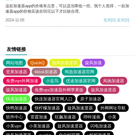
这款加速器app的价格有点贵，可以适当降低一些。我个人觉得，一款加
速器app的价格应该在50元以下才比较合理。
2024-11-05
支持
[0]
反对
[0]
友情链接
网站地图
QuickQ
旋风加速度器
旋风加速
坚果加速器
tiktok加速器
狗急加速器官网
免费vqn外网加速
小蓝鸟
优途加速器官网
风驰加速器
旋风加速器
免费vps加速器外网苹果版
旋风加速度器
快连加速器
快连加速器官网入口
原子加速器
快鸭加速器
快柠檬加速器
旋风加速度器
外网网址导航
软件中心
雷霆加速
狂飙加速器
哔咔漫画
小美
小美vpn
小美加速器
旋风加速度器
闪电加速器