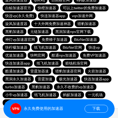
旋风加速度器
quickq
自由鲸官网
v蚂蚁加速器
白鲸加速器官方
快橙加速器
可以上twitter的免费加速器
快连vp(永久免费)
快连加速器app
vqn加速外网
旋风加速度器
十大外网免费加速神器
猎豹加速器
黑豹加速器
元链加速器
黑洞加速npv官网下载
神灯vp加速器官网
免费梯子加速器
BitzNet加速器
快柠檬加速器
纸飞机加速器
BitzNet官网
快连vp
优途加速器
快鸭官网
酷通npv加速器
免费VP加速器
快连加速器app
纸飞机加速器
赔钱机场官网
酷通加速器
雷霆加器速
猎豹加速器官网
火箭加速器
黑洞永久加速器
雷霆加速
极光加速器
快连加速器app
turbo加速器
黑豹加速器
永久不收费的vp加速器
小牛vp加速器
纸飞机加速器
蚂蚁加速器
一元机场
outline
永久免费使用的加速器
下载
0.028046s