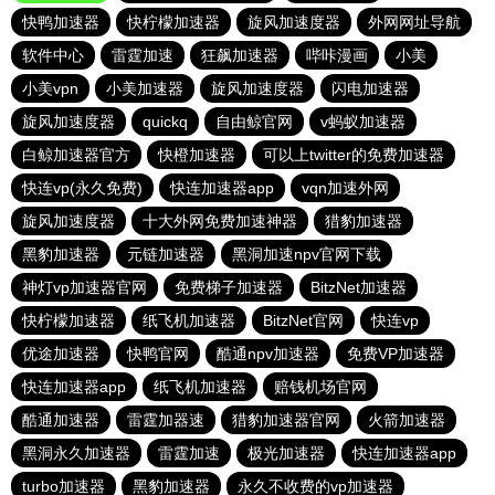
快鸭加速器
快柠檬加速器
旋风加速度器
外网网址导航
软件中心
雷霆加速
狂飙加速器
哔咔漫画
小美
小美vpn
小美加速器
旋风加速度器
闪电加速器
旋风加速度器
quickq
自由鲸官网
v蚂蚁加速器
白鲸加速器官方
快橙加速器
可以上twitter的免费加速器
快连vp(永久免费)
快连加速器app
vqn加速外网
旋风加速度器
十大外网免费加速神器
猎豹加速器
黑豹加速器
元链加速器
黑洞加速npv官网下载
神灯vp加速器官网
免费梯子加速器
BitzNet加速器
快柠檬加速器
纸飞机加速器
BitzNet官网
快连vp
优途加速器
快鸭官网
酷通npv加速器
免费VP加速器
快连加速器app
纸飞机加速器
赔钱机场官网
酷通加速器
雷霆加器速
猎豹加速器官网
火箭加速器
黑洞永久加速器
雷霆加速
极光加速器
快连加速器app
turbo加速器
黑豹加速器
永久不收费的vp加速器