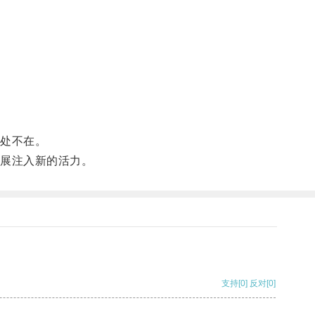
处不在。
展注入新的活力。
支持
[0]
反对
[0]