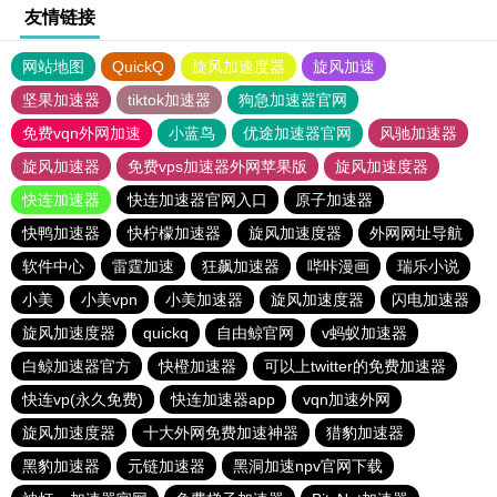
友情链接
网站地图
QuickQ
旋风加速度器
旋风加速
坚果加速器
tiktok加速器
狗急加速器官网
免费vqn外网加速
小蓝鸟
优途加速器官网
风驰加速器
旋风加速器
免费vps加速器外网苹果版
旋风加速度器
快连加速器
快连加速器官网入口
原子加速器
快鸭加速器
快柠檬加速器
旋风加速度器
外网网址导航
软件中心
雷霆加速
狂飙加速器
哔咔漫画
瑞乐小说
小美
小美vpn
小美加速器
旋风加速度器
闪电加速器
旋风加速度器
quickq
自由鲸官网
v蚂蚁加速器
白鲸加速器官方
快橙加速器
可以上twitter的免费加速器
快连vp(永久免费)
快连加速器app
vqn加速外网
旋风加速度器
十大外网免费加速神器
猎豹加速器
黑豹加速器
元链加速器
黑洞加速npv官网下载