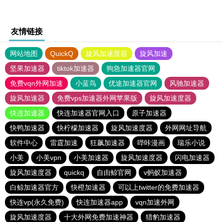
友情链接
网站地图
QuickQ
旋风加速度器
旋风加速
坚果加速器
tiktok加速器
狗急加速器官网
免费vqn外网加速
小蓝鸟
优途加速器官网
风驰加速器
旋风加速器
免费vps加速器外网苹果版
旋风加速度器
快连加速器
快连加速器官网入口
原子加速器
快鸭加速器
快柠檬加速器
旋风加速度器
外网网址导航
软件中心
雷霆加速
狂飙加速器
哔咔漫画
瑞乐小说
小美
小美vpn
小美加速器
旋风加速度器
闪电加速器
旋风加速度器
quickq
自由鲸官网
v蚂蚁加速器
白鲸加速器官方
快橙加速器
可以上twitter的免费加速器
快连vp(永久免费)
快连加速器app
vqn加速外网
旋风加速度器
十大外网免费加速神器
猎豹加速器