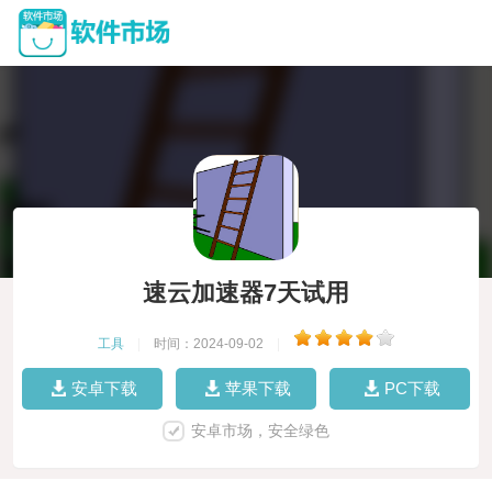
速云加速器7天试用
工具
|
时间：2024-09-02
|
安卓下载
苹果下载
PC下载
安卓市场，安全绿色