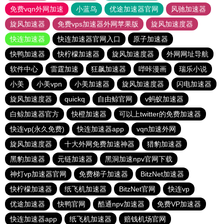
免费vqn外网加速
小蓝鸟
优途加速器官网
风驰加速器
旋风加速器
免费vps加速器外网苹果版
旋风加速度器
快连加速器
快连加速器官网入口
原子加速器
快鸭加速器
快柠檬加速器
旋风加速度器
外网网址导航
软件中心
雷霆加速
狂飙加速器
哔咔漫画
瑞乐小说
小美
小美vpn
小美加速器
旋风加速度器
闪电加速器
旋风加速度器
quickq
自由鲸官网
v蚂蚁加速器
白鲸加速器官方
快橙加速器
可以上twitter的免费加速器
快连vp(永久免费)
快连加速器app
vqn加速外网
旋风加速度器
十大外网免费加速神器
猎豹加速器
黑豹加速器
元链加速器
黑洞加速npv官网下载
神灯vp加速器官网
免费梯子加速器
BitzNet加速器
快柠檬加速器
纸飞机加速器
BitzNet官网
快连vp
优途加速器
快鸭官网
酷通npv加速器
免费VP加速器
快连加速器app
纸飞机加速器
赔钱机场官网