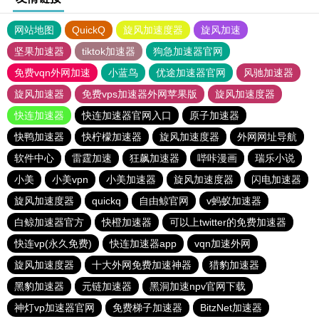
网站地图
QuickQ
旋风加速度器
旋风加速
坚果加速器
tiktok加速器
狗急加速器官网
免费vqn外网加速
小蓝鸟
优途加速器官网
风驰加速器
旋风加速器
免费vps加速器外网苹果版
旋风加速度器
快连加速器
快连加速器官网入口
原子加速器
快鸭加速器
快柠檬加速器
旋风加速度器
外网网址导航
软件中心
雷霆加速
狂飙加速器
哔咔漫画
瑞乐小说
小美
小美vpn
小美加速器
旋风加速度器
闪电加速器
旋风加速度器
quickq
自由鲸官网
v蚂蚁加速器
白鲸加速器官方
快橙加速器
可以上twitter的免费加速器
快连vp(永久免费)
快连加速器app
vqn加速外网
旋风加速度器
十大外网免费加速神器
猎豹加速器
黑豹加速器
元链加速器
黑洞加速npv官网下载
神灯vp加速器官网
免费梯子加速器
BitzNet加速器