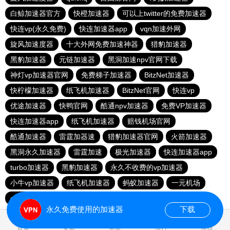
白鲸加速器官方
快橙加速器
可以上twitter的免费加速器
快连vp(永久免费)
快连加速器app
vqn加速外网
旋风加速度器
十大外网免费加速神器
猎豹加速器
黑豹加速器
元链加速器
黑洞加速npv官网下载
神灯vp加速器官网
免费梯子加速器
BitzNet加速器
快柠檬加速器
纸飞机加速器
BitzNet官网
快连vp
优途加速器
快鸭官网
酷通npv加速器
免费VP加速器
快连加速器app
纸飞机加速器
赔钱机场官网
酷通加速器
雷霆加器速
猎豹加速器官网
火箭加速器
黑洞永久加速器
雷霆加速
极光加速器
快连加速器app
turbo加速器
黑豹加速器
永久不收费的vp加速器
小牛vp加速器
纸飞机加速器
蚂蚁加速器
一元机场
outline
永久免费使用的加速器
下载
0.016570s
首页
安卓
苹果
排行
推荐