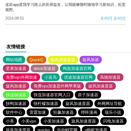
这款app是我学习路上的良师益友，让我能够随时随地学习新知识，拓宽
视野。
2024-08-01
支持
[0]
反对
[0]
友情链接
网站地图
QuickQ
旋风加速度器
旋风加速
坚果加速器
tiktok加速器
狗急加速器官网
免费vqn外网加速
小蓝鸟
优途加速器官网
风驰加速器
旋风加速器
免费vps加速器外网苹果版
旋风加速度器
快连加速器
快连加速器官网入口
原子加速器
快鸭加速器
快柠檬加速器
旋风加速度器
外网网址导航
软件中心
雷霆加速
狂飙加速器
哔咔漫画
瑞乐小说
小美
小美vpn
小美加速器
旋风加速度器
闪电加速器
旋风加速度器
quickq
自由鲸官网
v蚂蚁加速器