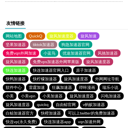
友情链接
网站地图
QuickQ
旋风加速度器
旋风加速
坚果加速器
tiktok加速器
狗急加速器官网
免费vqn外网加速
小蓝鸟
优途加速器官网
风驰加速器
旋风加速器
免费vps加速器外网苹果版
旋风加速度器
快连加速器
快连加速器官网入口
原子加速器
快鸭加速器
快柠檬加速器
旋风加速度器
外网网址导航
软件中心
雷霆加速
狂飙加速器
哔咔漫画
瑞乐小说
小美
小美vpn
小美加速器
旋风加速度器
闪电加速器
旋风加速度器
quickq
自由鲸官网
v蚂蚁加速器
白鲸加速器官方
快橙加速器
可以上twitter的免费加速器
快连vp(永久免费)
快连加速器app
vqn加速外网