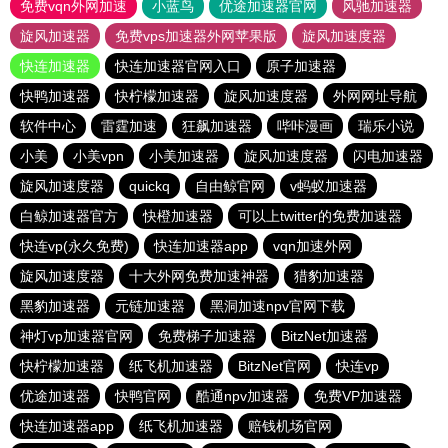
免费vqn外网加速
小蓝鸟
优途加速器官网
风驰加速器
旋风加速器
免费vps加速器外网苹果版
旋风加速度器
快连加速器
快连加速器官网入口
原子加速器
快鸭加速器
快柠檬加速器
旋风加速度器
外网网址导航
软件中心
雷霆加速
狂飙加速器
哔咔漫画
瑞乐小说
小美
小美vpn
小美加速器
旋风加速度器
闪电加速器
旋风加速度器
quickq
自由鲸官网
v蚂蚁加速器
白鲸加速器官方
快橙加速器
可以上twitter的免费加速器
快连vp(永久免费)
快连加速器app
vqn加速外网
旋风加速度器
十大外网免费加速神器
猎豹加速器
黑豹加速器
元链加速器
黑洞加速npv官网下载
神灯vp加速器官网
免费梯子加速器
BitzNet加速器
快柠檬加速器
纸飞机加速器
BitzNet官网
快连vp
优途加速器
快鸭官网
酷通npv加速器
免费VP加速器
快连加速器app
纸飞机加速器
赔钱机场官网